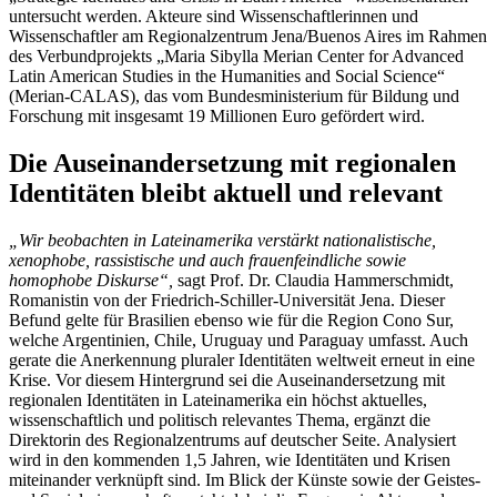
untersucht werden. Akteure sind Wissenschaftlerinnen und
Wissenschaftler am Regionalzentrum Jena/Buenos Aires im Rahmen
des Verbundprojekts „Maria Sibylla Merian Center for Advanced
Latin American Studies in the Humanities and Social Science“
(Merian-CALAS), das vom Bundesministerium für Bildung und
Forschung mit insgesamt 19 Millionen Euro gefördert wird.
Die Auseinandersetzung mit regionalen
Identitäten bleibt aktuell und relevant
„Wir beobachten in Lateinamerika verstärkt nationalistische,
xenophobe, rassistische und auch frauenfeindliche sowie
homophobe Diskurse“,
sagt Prof. Dr. Claudia Hammerschmidt,
Romanistin von der Friedrich-Schiller-Universität Jena. Dieser
Befund gelte für Brasilien ebenso wie für die Region Cono Sur,
welche Argentinien, Chile, Uruguay und Paraguay umfasst. Auch
gerate die Anerkennung pluraler Identitäten weltweit erneut in eine
Krise. Vor diesem Hintergrund sei die Auseinandersetzung mit
regionalen Identitäten in Lateinamerika ein höchst aktuelles,
wissenschaftlich und politisch relevantes Thema, ergänzt die
Direktorin des Regionalzentrums auf deutscher Seite. Analysiert
wird in den kommenden 1,5 Jahren, wie Identitäten und Krisen
miteinander verknüpft sind. Im Blick der Künste sowie der Geistes-