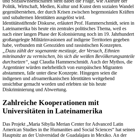
und Sozialwissenschaften steht dabei die Frage, wie Akteure der
Politik, Wirtschaft, Medien, Kultur und Kunst dem sozialen Wandel
gegenüberstehen, der durch Krisen zwischen hegemonialen Kräften
und subalternen Identitäten ausgelöst wird.
Identitätsstiftende Diskurse, erläutert Prof. Hammerschmidt, seien in
Lateinamerika bis heute ein zentrales politisches Thema, weil es
nach einer langen Phase der Kolonisierung noch im 19. Jahrhundert
großangelegte Militärinvasionen auf indigene Territorien gegeben
habe, verbunden mit Genoziden und rassistischen Konzepten.
„Dazu zählt der sogenannte mestizaje, der Versuch, Ethnien
miteinander zu vermischen, bis sich die weißen Bevölkerungsanteile
durchsetzen“,
sagt Claudia Hammerschmidt. Auch der Mythos, die
Argentinier würden mehrheitlich von europäischen Migranten
abstammen, falle unter diese Konzepte. Hingegen seien die
indigenen und afroamerikanischen Identitäten weitgehend
unsichtbar gemacht worden und erlebten sie bis heute
Diskriminierung und Abwertung.
Zahlreiche Kooperationen mit
Universitäten in Lateinamerika
Das Projekt „Maria Sibylla Merian Center for Advanced Latin
American Studies in the Humanities and Social Sciences“ hat seinen
Hauptsitz an der Universidad de Guadalajara in Mexiko. An der