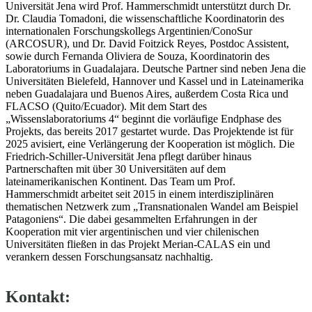
Universität Jena wird Prof. Hammerschmidt unterstützt durch Dr.
Dr. Claudia Tomadoni, die wissenschaftliche Koordinatorin des
internationalen Forschungskollegs Argentinien/ConoSur
(ARCOSUR), und Dr. David Foitzick Reyes, Postdoc Assistent,
sowie durch Fernanda Oliviera de Souza, Koordinatorin des
Laboratoriums in Guadalajara. Deutsche Partner sind neben Jena die
Universitäten Bielefeld, Hannover und Kassel und in Lateinamerika
neben Guadalajara und Buenos Aires, außerdem Costa Rica und
FLACSO (Quito/Ecuador). Mit dem Start des
„Wissenslaboratoriums 4“ beginnt die vorläufige Endphase des
Projekts, das bereits 2017 gestartet wurde. Das Projektende ist für
2025 avisiert, eine Verlängerung der Kooperation ist möglich. Die
Friedrich-Schiller-Universität Jena pflegt darüber hinaus
Partnerschaften mit über 30 Universitäten auf dem
lateinamerikanischen Kontinent. Das Team um Prof.
Hammerschmidt arbeitet seit 2015 in einem interdisziplinären
thematischen Netzwerk zum „Transnationalen Wandel am Beispiel
Patagoniens“. Die dabei gesammelten Erfahrungen in der
Kooperation mit vier argentinischen und vier chilenischen
Universitäten fließen in das Projekt Merian-CALAS ein und
verankern dessen Forschungsansatz nachhaltig.
Kontakt: