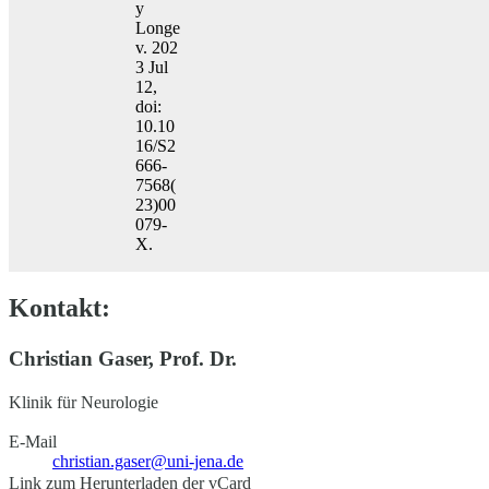
y
Longe
v. 202
3 Jul
12,
doi:
10.10
16/S2
666-
7568(
23)00
079-
X.
Kontakt:
Christian Gaser, Prof. Dr.
Klinik für Neurologie
E-Mail
christian.gaser@uni-jena.de
Link zum Herunterladen der vCard