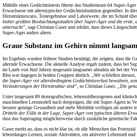
Mithilfe eines Gedächtnistests filterte das Studienteam 64 Super-Ager
Erwachsene mit alterstypischer Gedächtnisfunktion gegenüber. In die
Hirnstrukturscans, Testergebnisse und Laborwerte, die im Schnitt üb
bisher größten Beobachtungsstudien über Super-Ager und die erste, d
untersucht”,
sagt Christian Gaser und erklärt, dass dieses Längsschni
Super-Ager anders altern.
Graue Substanz im Gehirn nimmt langsam
Im Ergebnis wurden frühere Studien bestätigt, die zeigten, dass die
alternde Erwachsene. Die aktuelle Analyse ergab zudem, dass bei Su
im Laufe von fünf Jahren insgesamt langsamer abnahm als bei der 
Blut war dagegen in beiden Gruppen ähnlich. „
Wir schließen daraus,
die Super-Ager vor altersbedingtem Gedächtnisverlust bewahren, son
Veränderungen der Hirnstruktur sind“,
so Christian Gaser.
„Die gena
Unter insgesamt 89 demografischen, lebensstilbezogenen und klinisch
maschinellen Lernmodell nach denjenigen, die mit Super-Agern in Ver
bessere geistige Gesundheit und mehr Mobilität verfügen als andere i
Dritteln der Fälle in der Lage, Super-Ager von typischen älteren Er
dass das Superaging möglicherweise durch zusätzliche genetische Fakt
Gaser merkt an, dass es nicht klar ist, ob alle Menschen das Potenzia
lebenslanges Lernen, soziale Aktivitäten, ein aktiverer Lebensstil u