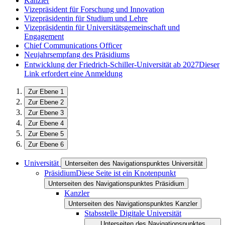
Kanzler
Vizepräsident für Forschung und Innovation
Vizepräsidentin für Studium und Lehre
Vizepräsidentin für Universitätsgemeinschaft und
Engagement
Chief Communications Officer
Neujahrsempfang des Präsidiums
Entwicklung der Friedrich-Schiller-Universität ab 2027
Dieser
Link erfordert eine Anmeldung
Zur Ebene 1
Zur Ebene 2
Zur Ebene 3
Zur Ebene 4
Zur Ebene 5
Zur Ebene 6
Universität
Unterseiten des Navigationspunktes Universität
Präsidium
Diese Seite ist ein Knotenpunkt
Unterseiten des Navigationspunktes Präsidium
Kanzler
Unterseiten des Navigationspunktes Kanzler
Stabsstelle Digitale Universität
Unterseiten des Navigationspunktes