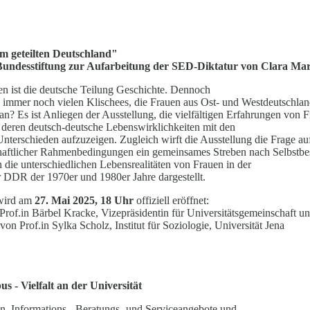
im geteilten Deutschland"
 Bundesstiftung zur Aufarbeitung der SED-Diktatur von Clara Ma
ten ist die deutsche Teilung Geschichte. Dennoch
 immer noch vielen Klischees, die Frauen aus Ost- und Westdeutsch
an? Es ist Anliegen der Ausstellung, die vielfältigen Erfahrungen von 
 deren deutsch-deutsche Lebenswirklichkeiten mit den
erschieden aufzuzeigen. Zugleich wirft die Ausstellung die Frage auf,
schaftlicher Rahmenbedingungen ein gemeinsames Streben nach Selbst
die unterschiedlichen Lebensrealitäten von Frauen in der
 DDR der 1970er und 1980er Jahre dargestellt.
 wird am
27. Mai 2025, 18 Uhr
offiziell eröffnet:
Prof.in Bärbel Kracke, Vizepräsidentin für Universitätsgemeinschaft 
von Prof.in Sylka Scholz, Institut für Soziologie, Universität Jena
s - Vielfalt an der Universität
ven, Informations-, Beratungs- und Serviceangebote und