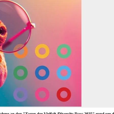
eilnahme an den "Tagen der Vielfalt /Diversity Days 2025" rund um