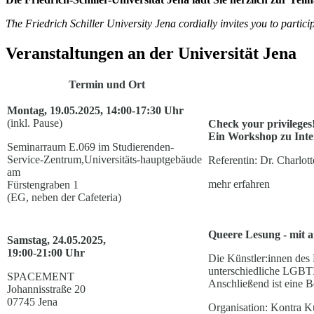
The Friedrich Schiller University Jena cordially invites you to parti
Veranstaltungen an der Universität Jena
Termin und Ort
Montag, 19.05.2025, 14:00-17:30 Uhr
(inkl. Pause)
Check your privileges
Ein Workshop zu Inter
Seminarraum E.069 im Studierenden-
Service-Zentrum,Universitäts-hauptgebäude
Referentin: Dr. Charlott
am
mehr erfahren
Fürstengraben 1
(EG, neben der Cafeteria)
Queere Lesung - mit 
Samstag, 24.05.2025,
19:00-21:00 Uhr
Die Künstler:innen des 
unterschiedliche LGBTI
SPACEMENT
Anschließend ist eine B
Johannisstraße 20
07745 Jena
Organisation: Kontra K