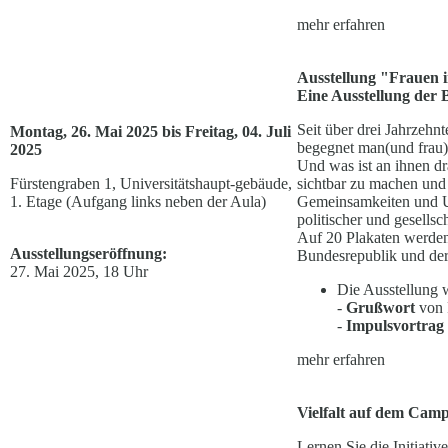
mehr erfahren
Ausstellung "Frauen 
Eine Ausstellung der
Seit über drei Jahrzehn
Montag, 26. Mai 2025 bis Freitag, 04. Juli
begegnet man(und frau)
2025
Und was ist an ihnen dr
Fürstengraben 1, Universitätshaupt-gebäude,
sichtbar zu machen und
1. Etage (Aufgang links neben der Aula)
Gemeinsamkeiten und Unt
politischer und gesell
Auf 20 Plakaten werden 
Ausstellungseröffnung:
Bundesrepublik und der
27. Mai 2025, 18 Uhr
Die Ausstellung
-
Grußwort
von 
-
Impulsvortrag
mehr erfahren
Vielfalt auf dem Campu
Lernen Sie die Initiati