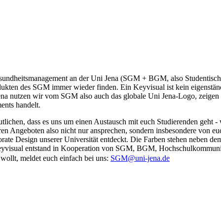
Gesundheitsmanagement an der Uni Jena (SGM + BGM, also Studentisch
dukten des SGM immer wieder finden. Ein Keyvisual ist kein eigenstän
ni Jena nutzen wir vom SGM also auch das globale Uni Jena-Logo, zeig
ents handelt.
lichen, dass es uns um einen Austausch mit euch Studierenden geht -
ren Angeboten also nicht nur ansprechen, sondern insbesondere von euc
orate Design unserer Universität entdeckt. Die Farben stehen neben de
Keyvisual entstand in Kooperation von SGM, BGM, Hochschulkommunikat
wollt, meldet euch einfach bei uns:
SGM@uni-jena.de