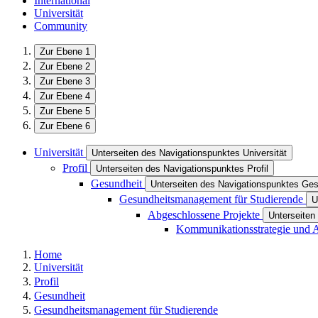
International
Universität
Community
Zur Ebene 1
Zur Ebene 2
Zur Ebene 3
Zur Ebene 4
Zur Ebene 5
Zur Ebene 6
Universität
Unterseiten des Navigationspunktes Universität
Profil
Unterseiten des Navigationspunktes Profil
Gesundheit
Unterseiten des Navigationspunktes Ges
Gesundheitsmanagement für Studierende
U
Abgeschlossene Projekte
Unterseiten
Kommunikationsstrategie und 
Home
Universität
Profil
Gesundheit
Gesundheitsmanagement für Studierende