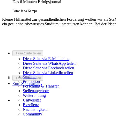
Das 6 Minuten Erfolgsjournal
Foto: Jana Kampe
Kleine Hilfsmittel zur gesundheitlichen Förderung wollen wir als SG
ein gesundheitsbewusstes Studium unterstützen können. Bei der Ideen
Diese Seite teilen
Diese Seite via E-Mail teilen
Diese Seite via WhatsApp teilen
Diese Seite via Facebook teilen
Diese Seite via LinkedIn teilen
Studium
Diese Seite teilen
Promotion
Zum Seitenanfang
Forschung & Transfer
Stellenangebote
Weiterbildung
Universität
Exzellenz
Nachhaltigkeit
Community