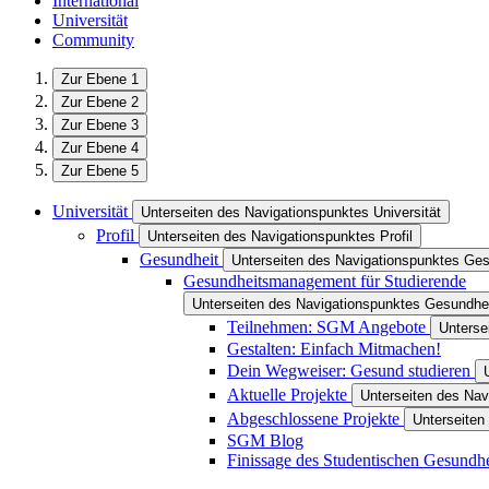
International
Universität
Community
Zur Ebene 1
Zur Ebene 2
Zur Ebene 3
Zur Ebene 4
Zur Ebene 5
Universität
Unterseiten des Navigationspunktes Universität
Profil
Unterseiten des Navigationspunktes Profil
Gesundheit
Unterseiten des Navigationspunktes Ges
Gesundheitsmanagement für Studierende
Unterseiten des Navigationspunktes Gesundhe
Teilnehmen: SGM Angebote
Unterse
Gestalten: Einfach Mitmachen!
Dein Wegweiser: Gesund studieren
Aktuelle Projekte
Unterseiten des Nav
Abgeschlossene Projekte
Unterseiten
SGM Blog
Finissage des Studentischen Gesund