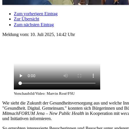
Zum vorherigen Eintrag
Zur Übersicht
Zum nächsten Eintrag
Meldung vom:
10. Juli 2025, 14:42 Uhr
Vorschaubild/Video: Marvin Rosé/FSU
Wie sieht die Zukunft der Gesundheitsversorgung aus und welche Inno
"Gesundheit. Digital. Gemeinsam." konnten sich Bürgerinnen und Bür
MitmachFORUM Jena – New Public Health
in Kooperation mit
wec
und Initiativen informieren.
So erprobten interessierte Besucherinnen und Besucher unter andere