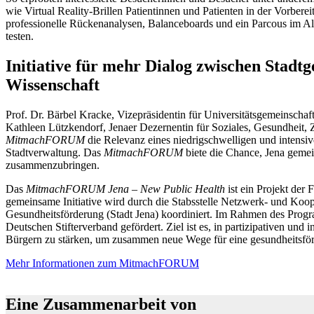
wie Virtual Reality-Brillen Patientinnen und Patienten in der Vorberei
professionelle Rückenanalysen, Balanceboards und ein Parcous im Alt
testen.
Initiative für mehr Dialog zwischen Stadtg
Wissenschaft
Prof. Dr. Bärbel Kracke, Vizepräsidentin für Universitätsgemeinsch
Kathleen Lützkendorf, Jenaer Dezernentin für Soziales, Gesundheit
MitmachFORUM
die Relevanz eines niedrigschwelligen und intensiv
Stadtverwaltung. Das
MitmachFORUM
biete die Chance, Jena gemei
zusammenzubringen.
Das
MitmachFORUM Jena – New Public Health
ist ein Projekt der 
gemeinsame Initiative wird durch die Stabsstelle Netzwerk- und Koop
Gesundheitsförderung (Stadt Jena) koordiniert. Im Rahmen des Prog
Deutschen Stifterverband gefördert. Ziel ist es, in partizipativen u
Bürgern zu stärken, um zusammen neue Wege für eine gesundheitsför
Mehr Informationen zum MitmachFORUM
Eine Zusammenarbeit von