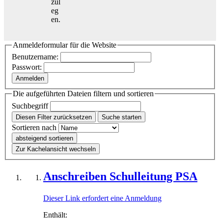
zul
eg
en.
Anmeldeformular für die Website
Benutzername:
Passwort:
Anmelden
Die aufgeführten Dateien filtern und sortieren
Suchbegriff
Diesen Filter zurücksetzen
Suche starten
Sortieren nach
absteigend sortieren
Zur Kachelansicht wechseln
Anschreiben Schulleitung PSA
Dieser Link erfordert eine Anmeldung
Enthält: