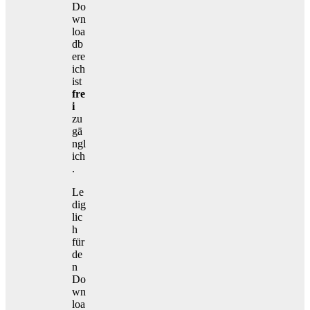
Do
wn
loa
db
ere
ich
ist
fre
i
zu
gä
ngl
ich
.
Le
dig
lic
h
für
de
n
Do
wn
loa