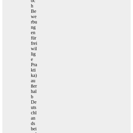
oc
h
Be
we
rbu
ng
en
für
frei
wil
lig
e
Pra
kti
ka)
au
ßer
hal
b
De
uts
chl
an
ds
bei