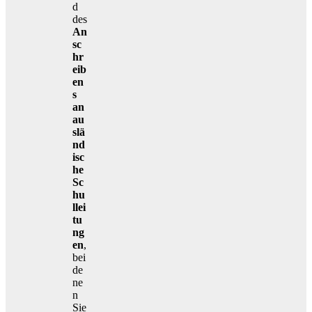
d
des
An
sc
hr
eib
en
s
an
au
slä
nd
isc
he
Sc
hu
llei
tu
ng
en
,
bei
de
ne
n
Sie