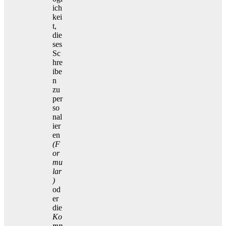
ich
kei
t,
die
ses
Sc
hre
ibe
n
zu
per
so
nal
ier
en
(F
or
mu
lar
)
od
er
die
Ko
mp