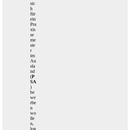
sic
h
für
ein
Pra
xis
se
me
ste
r
im
Au
sla
nd
(
P
SA
)
be
we
rbe
n
wo
lle
n,
log