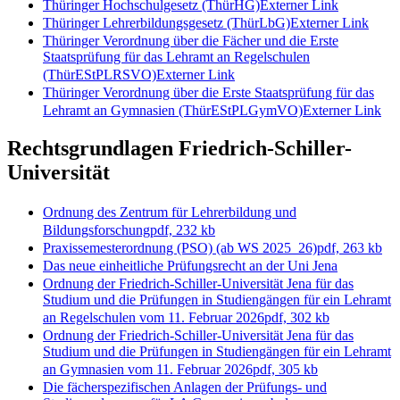
Thüringer Hochschulgesetz (ThürHG)
Externer Link
Thüringer Lehrerbildungsgesetz (ThürLbG)
Externer Link
Thüringer Verordnung über die Fächer und die Erste
Staatsprüfung für das Lehramt an Regelschulen
(ThürEStPLRSVO)
Externer Link
Thüringer Verordnung über die Erste Staatsprüfung für das
Lehramt an Gymnasien (ThürEStPLGymVO)
Externer Link
Rechtsgrundlagen Friedrich-Schiller-
Universität
Ordnung des Zentrum für Lehrerbildung und
Bildungsforschung
pdf, 232 kb
Praxissemesterordnung (PSO) (ab WS 2025_26)
pdf, 263 kb
Das neue einheitliche Prüfungsrecht an der Uni Jena
Ordnung der Friedrich-Schiller-Universität Jena für das
Studium und die Prüfungen in Studiengängen für ein Lehramt
an Regelschulen vom 11. Februar 2026
pdf, 302 kb
Ordnung der Friedrich-Schiller-Universität Jena für das
Studium und die Prüfungen in Studiengängen für ein Lehramt
an Gymnasien vom 11. Februar 2026
pdf, 305 kb
Die fächerspezifischen Anlagen der Prüfungs- und