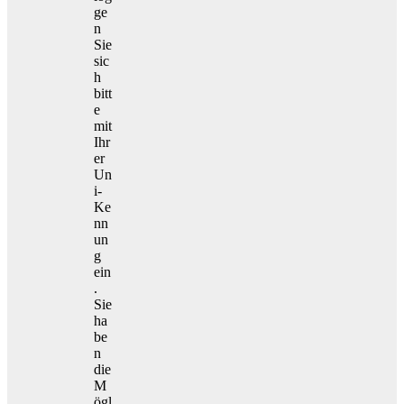
ge
n
Sie
sic
h
bitt
e
mit
Ihr
er
Un
i-
Ke
nn
un
g
ein
.
Sie
ha
be
n
die
M
ögl