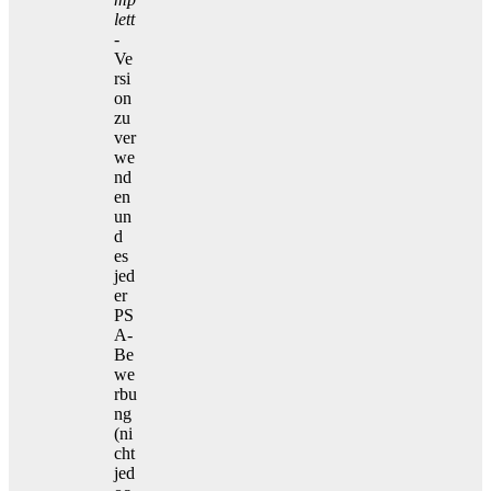
lett
-
Ve
rsi
on
zu
ver
we
nd
en
un
d
es
jed
er
PS
A-
Be
we
rbu
ng
(ni
cht
jed