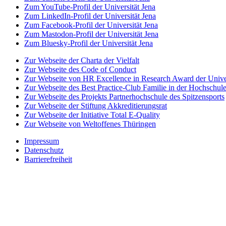
Zum YouTube-Profil der Universität Jena
Zum LinkedIn-Profil der Universität Jena
Zum Facebook-Profil der Universität Jena
Zum Mastodon-Profil der Universität Jena
Zum Bluesky-Profil der Universität Jena
Zur Webseite der Charta der Vielfalt
Zur Webseite des Code of Conduct
Zur Webseite von HR Excellence in Research Award der Univer
Zur Webseite des Best Practice-Club Familie in der Hochschul
Zur Webseite des Projekts Partnerhochschule des Spitzensports
Zur Webseite der Stiftung Akkreditierungsrat
Zur Webseite der Initiative Total E-Quality
Zur Webseite von Weltoffenes Thüringen
Impressum
Datenschutz
Barrierefreiheit