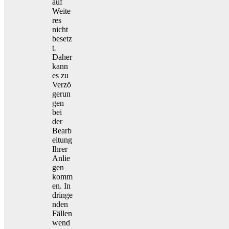
auf
Weite
res
nicht
besetz
t
.
Daher
kann
es zu
Verzö
gerun
gen
bei
der
Bearb
eitung
Ihrer
Anlie
gen
komm
en. In
dringe
nden
Fällen
wend