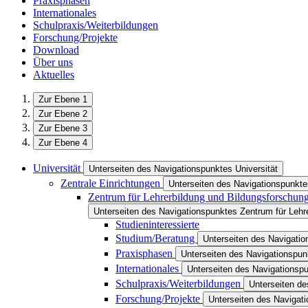
Praxisphasen
Internationales
Schulpraxis/Weiterbildungen
Forschung/Projekte
Download
Über uns
Aktuelles
Zur Ebene 1
Zur Ebene 2
Zur Ebene 3
Zur Ebene 4
Universität
Unterseiten des Navigationspunktes Universität
Zentrale Einrichtungen
Unterseiten des Navigationspunkte
Zentrum für Lehrerbildung und Bildungsforschun
Unterseiten des Navigationspunktes Zentrum für Lehr
Studieninteressierte
Studium/Beratung
Unterseiten des Navigati
Praxisphasen
Unterseiten des Navigationspu
Internationales
Unterseiten des Navigationspu
Schulpraxis/Weiterbildungen
Unterseiten de
Forschung/Projekte
Unterseiten des Navigat