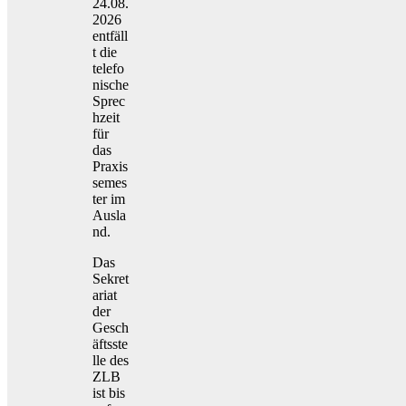
24.08.
2026
entfäll
t die
telefo
nische
Sprec
hzeit
für
das
Praxis
semes
ter im
Ausla
nd.
Das
Sekret
ariat
der
Gesch
äftsste
lle des
ZLB
ist bis