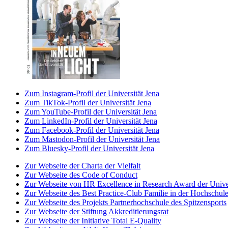
Zum Instagram-Profil der Universität Jena
Zum TikTok-Profil der Universität Jena
Zum YouTube-Profil der Universität Jena
Zum LinkedIn-Profil der Universität Jena
Zum Facebook-Profil der Universität Jena
Zum Mastodon-Profil der Universität Jena
Zum Bluesky-Profil der Universität Jena
Zur Webseite der Charta der Vielfalt
Zur Webseite des Code of Conduct
Zur Webseite von HR Excellence in Research Award der Univer
Zur Webseite des Best Practice-Club Familie in der Hochschul
Zur Webseite des Projekts Partnerhochschule des Spitzensports
Zur Webseite der Stiftung Akkreditierungsrat
Zur Webseite der Initiative Total E-Quality