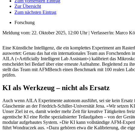
Zum vorherigen Eintrag
Zur Übersicht
Zum nächsten Eintrag
Forschung
Meldung vom:
22. Oktober 2025, 12:00 Uhr
| Verfasser/in: Marco Kö
Eine Künstliche Intelligenz, die ein komplettes Experiment am Raste
auswertet: Genau das hat ein internationales Team aus Forschenden 
AILA (»Artificially Intelligent Lab Assistant«) kalibriert das Mikrosk
entscheidet bei Bedarf über eine erneute Aufnahme. Begleitend zu 
stellt das Team mit AFMBench einen Benchmark mit 100 realen Labor
prüfen.
KI als Werkzeug – nicht als Ersatz
Auch wenn AILA Experimente autonom ausführt, sei sie kein Ersatz f
Glaschemie an der Friedrich-Schiller-Universität Jena. »Wir setzen KI
Unser Ziel ist es, damit wieder mehr Zeit für kreative Tätigkeiten freiz
agentische KI eine Reihe spezialisierter Teilaufgaben – von der Gerä
modular aufgebautes System. »Die KI kann vollständige AFM-Experim
führt Wondraczek aus. »Dazu gehören etwa die Kalibrierung, die eig