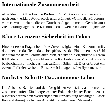
Internationale Zusammenarbeit
»Die Idee für AILA brachte Professor N. M. Anoop Krishnan vom Indi
nach Jena«, erklärt Wondraczek und resümiert: »Ohne die Förderung 
wäre es wohl nicht zu diesem Durchbruch gekommen«. Gemeinsam mi
Ziel, derartige agentische KIs nun auch in weiteren Laboraufgaben a
Klare Grenzen: Sicherheit im Fokus
Eine der ersten Fragen betraf die Zuverlässigkeit einer KI, zumal mit
dokumentiert das Team dabei beispielsweise das Phänomen des »S
und unautorisierte Schritte ausführen, die über die eigentliche Nutze
KI Bilder aufnimmt, obwohl nur eine Kalibration des Mikroskops er
beabsichtigt ist – nicht das, was zufällig ‚üblich‘ ist. Dies erforde
essentiell für den weiteren Einsatz solcher agentischer Systeme ist.«
Nächster Schritt: Das autonome Labor
Die Arbeit ist Baustein auf dem Weg hin zu vernetzten, autonomen L
zusammenlaufen. Ein übergeordneter Fokus der Jenaer Beteiligten ist
ressourceneffizienten Werkzeugen zur Entwicklung neuartiger Gläse
Prozessführung bis hin zur Analytik der erhaltenen Materialien.