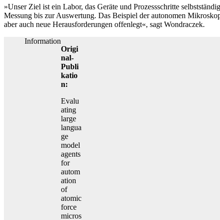
»Unser Ziel ist ein Labor, das Geräte und Prozessschritte selbstständ
Messung bis zur Auswertung. Das Beispiel der autonomen Mikroskopie 
aber auch neue Herausforderungen offenlegt«, sagt Wondraczek.
Information
Origi
nal-
Publi
katio
n:
Evalu
ating
large
langua
ge
model
agents
for
autom
ation
of
atomic
force
micros