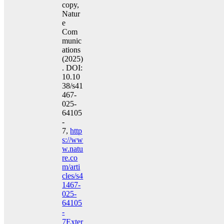
copy,
Natur
e
Com
munic
ations
(2025)
. DOI:
10.10
38/s41
467-
025-
64105
-
7,
http
s://ww
w.natu
re.co
m/arti
cles/s4
1467-
025-
64105
-
7
Exter