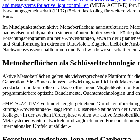
and metasystems for active light control«
en
(META-ACTIVE) fort. D
Forschungsgemeinschaft (DFG) fördert das Kolleg für weitere vierein
Euro.
Im Mittelpunkt stehen aktive Metaoberflächen: nanostrukturierte Mater
nachweisen und dynamisch steuern können. In der zweiten Förderphas
Forschungsprogramm um neue Anwendungen, etwa in der Quantensen
und Strahlformung im extremen Ultraviolett. Zugleich bleibt die Ausbi
Nachwuchswissenschaftlerinnen und Nachwuchswissenschaftler ein ze
Metaoberflächen als Schlüsseltechnologie 
Aktive Metaoberflächen gelten als vielversprechende Plattform für di
Generation. Sie können die Wechselwirkung von Licht mit Materie au
verstärken und kontrollieren. Das eröffnet neue Möglichkeiten für ko
programmierbare optische Bauelemente, Quantentechnologien und em
»META-ACTIVE verbindet neugiergetriebene Grundlagenforschung m
künftige Anwendungen«, sagt Prof. Dr. Isabelle Staude von der Univer
Kollegs. »In der zweiten Förderphase wollen wir aktive Metaoberflä
Metasystemen weiterentwickeln und zugleich junge Forschende in e
internationalen Umfeld ausbilden.«
Forschung zwischen Jena und Canberra