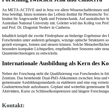
An META-ACTIVE sind in Jena vor allem Wissenschaftlerinnen und W
Jena beteiligt, hinzu kommen das Leibniz-Institut für Photonische Te
Institut für Angewandte Optik und Feinmechanik. Auf australischer S
Australian National University mit. Geleitet wird das Kolleg von Prof.
und Prof. Dr. Dragomir Neshev in Canberra.
Inhaltlich knüpft die zweite Förderphase an bisherige Ergebnisse des 
Forschenden unter anderem gelungen, winzige optische Strukturen so z
gezielt erzeugen, formen und steuern können. Solche Metaoberflächen
besonders kompakte Lichtquellen, empfindlichere Sensoren oder neue
Quantentechnologien zu entwickeln.
Internationale Ausbildung als Kern des Ko
Neben der Forschung steht die Qualifizierung von Forschenden in fr
Zentrum. Das bestehende Dual-PhD-Abkommen zwischen Jena und Ca
gemeinsame Ausbildungsstandards zu etablieren und eine eng vernetzt
Graduiertenschule aufzubauen. Geplant sind weiterhin gemeinsame Be
Aktivitäten, Kurse zu Schlüsselkompetenzen und längere Forschungsa
Kontakt: