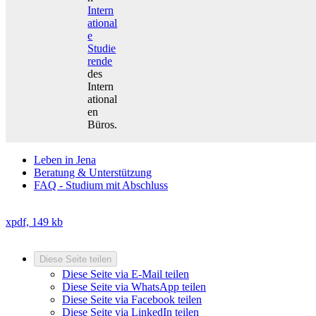
Intern
ational
e
Studie
rende
des
Intern
ational
en
Büros.
Leben in Jena
Beratung & Unterstützung
FAQ - Studium mit Abschluss
x
pdf, 149 kb
Diese Seite teilen
Diese Seite via E-Mail teilen
Diese Seite via WhatsApp teilen
Diese Seite via Facebook teilen
Diese Seite via LinkedIn teilen