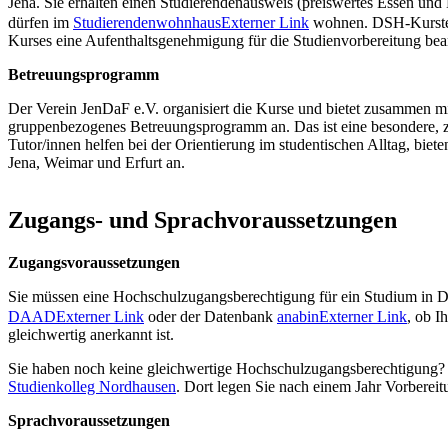
Jena. Sie erhalten einen Studierendenausweis (preiswertes Essen und E
dürfen im
Studierendenwohnhaus
Externer Link
wohnen. DSH-Kurstei
Kurses eine Aufenthaltsgenehmigung für die Studienvorbereitung be
Betreuungsprogramm
Der Verein JenDaF e.V. organisiert die Kurse und bietet zusammen mi
gruppenbezogenes Betreuungsprogramm an. Das ist eine besondere, zu
Tutor/innen helfen bei der Orientierung im studentischen Alltag, bi
Jena, Weimar und Erfurt an.
Zugangs- und Sprachvoraussetzungen
Zugangsvoraussetzungen
Sie müssen eine Hochschulzugangsberechtigung für ein Studium in Deu
DAAD
Externer Link
oder der Datenbank
anabin
Externer Link
, ob I
gleichwertig anerkannt ist.
Sie haben noch keine gleichwertige Hochschulzugangsberechtigung?
Studienkolleg Nordhausen
. Dort legen Sie nach einem Jahr Vorberei
Sprachvoraussetzungen