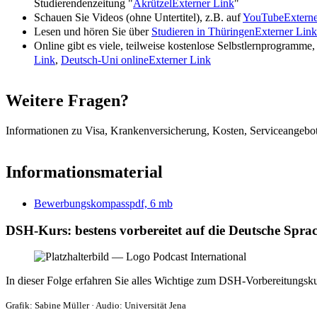
Studierendenzeitung "
Akrützel
Externer Link
"
Schauen Sie Videos (ohne Untertitel), z.B. auf
YouTube
Extern
Lesen und hören Sie über
Studieren in Thüringen
Externer Link
Online gibt es viele, teilweise kostenlose Selbstlernprogramme
Link
,
Deutsch-Uni online
Externer Link
Weitere Fragen?
Informationen zu Visa, Krankenversicherung, Kosten, Serviceangebot
Informationsmaterial
Bewerbungskompass
pdf, 6 mb
DSH-Kurs: bestens vorbereitet auf die Deutsche Spr
In dieser Folge erfahren Sie alles Wichtige zum DSH-Vorbereitungskur
Grafik: Sabine Müller
·
Audio: Universität Jena