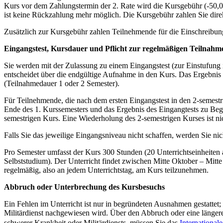
Kurs vor dem Zahlungstermin der 2. Rate wird die Kursgebühr (-50,0
ist keine Rückzahlung mehr möglich. Die Kursgebühr zahlen Sie direkt
Zusätzlich zur Kursgebühr zahlen Teilnehmende für die Einschreibu
Eingangstest, Kursdauer und Pflicht zur regelmäßigen Teilnahm
Sie werden mit der Zulassung zu einem Eingangstest (zur Einstufung 
entscheidet über die endgültige Aufnahme in den Kurs. Das Ergebnis 
(Teilnahmedauer 1 oder 2 Semester).
Für Teilnehmende, die nach dem ersten Eingangstest in den 2-semes
Ende des 1. Kurssemesters und das Ergebnis des Eingangtests zu Beg
semestrigen Kurs. Eine Wiederholung des 2-semestrigen Kurses ist n
Falls Sie das jeweilige Eingangsniveau nicht schaffen, werden Sie 
Pro Semester umfasst der Kurs 300 Stunden (20 Unterrichtseinheiten
Selbststudium). Der Unterricht findet zwischen Mitte Oktober – Mitte Fe
regelmäßig, also an jedem Unterrichtstag, am Kurs teilzunehmen.
Abbruch oder Unterbrechung des Kursbesuchs
Ein Fehlen im Unterricht ist nur in begründeten Ausnahmen gestattet; 
Militärdienst nachgewiesen wird. Über den Abbruch oder eine länge
schwerer Krankheit oder Militärdiensts, müssen Sie das
International