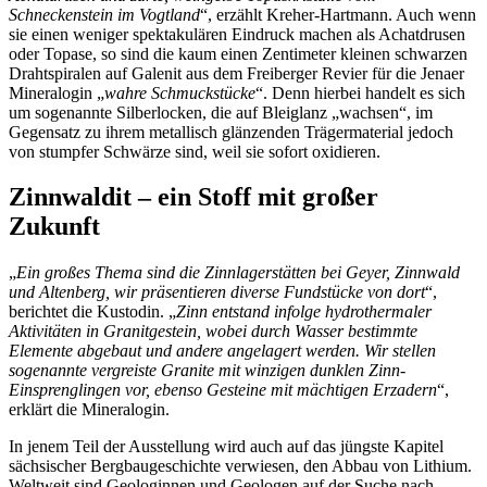
Schneckenstein im Vogtland
“, erzählt Kreher-Hartmann. Auch wenn
sie einen weniger spektakulären Eindruck machen als Achatdrusen
oder Topase, so sind die kaum einen Zentimeter kleinen schwarzen
Drahtspiralen auf Galenit aus dem Freiberger Revier für die Jenaer
Mineralogin „
wahre Schmuckstücke
“. Denn hierbei handelt es sich
um sogenannte Silberlocken, die auf Bleiglanz „wachsen“, im
Gegensatz zu ihrem metallisch glänzenden Trägermaterial jedoch
von stumpfer Schwärze sind, weil sie sofort oxidieren.
Zinnwaldit – ein Stoff mit großer
Zukunft
„
Ein großes Thema sind die Zinnlagerstätten bei Geyer, Zinnwald
und Altenberg, wir präsentieren diverse Fundstücke von dort
“,
berichtet die Kustodin. „
Zinn entstand infolge hydrothermaler
Aktivitäten in Granitgestein, wobei durch Wasser bestimmte
Elemente abgebaut und andere angelagert werden. Wir stellen
sogenannte vergreiste Granite mit winzigen dunklen Zinn-
Einsprenglingen vor, ebenso Gesteine mit mächtigen Erzadern
“,
erklärt die Mineralogin.
In jenem Teil der Ausstellung wird auch auf das jüngste Kapitel
sächsischer Bergbaugeschichte verwiesen, den Abbau von Lithium.
Weltweit sind Geologinnen und Geologen auf der Suche nach