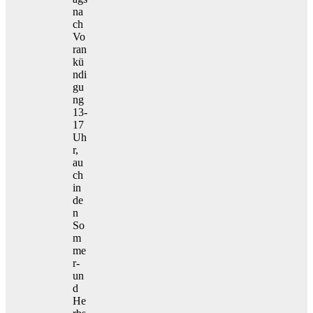
na
ch
Vo
ran
kü
ndi
gu
ng
13-
17
Uh
r,
au
ch
in
de
n
So
m
me
r-
un
d
He