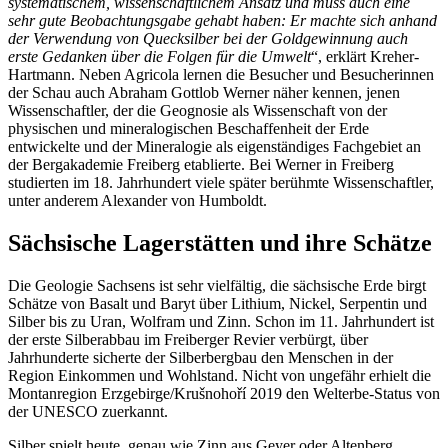
systematischem, wissenschaftlichem Ansatz und muss auch eine
sehr gute Beobachtungsgabe gehabt haben: Er machte sich anhand
der Verwendung von Quecksilber bei der Goldgewinnung auch
erste Gedanken über die Folgen für die Umwelt
“, erklärt Kreher-
Hartmann. Neben Agricola lernen die Besucher und Besucherinnen
der Schau auch Abraham Gottlob Werner näher kennen, jenen
Wissenschaftler, der die Geognosie als Wissenschaft von der
physischen und mineralogischen Beschaffenheit der Erde
entwickelte und der Mineralogie als eigenständiges Fachgebiet an
der Bergakademie Freiberg etablierte. Bei Werner in Freiberg
studierten im 18. Jahrhundert viele später berühmte Wissenschaftler,
unter anderem Alexander von Humboldt.
Sächsische Lagerstätten und ihre Schätze
Die Geologie Sachsens ist sehr vielfältig, die sächsische Erde birgt
Schätze von Basalt und Baryt über Lithium, Nickel, Serpentin und
Silber bis zu Uran, Wolfram und Zinn. Schon im 11. Jahrhundert ist
der erste Silberabbau im Freiberger Revier verbürgt, über
Jahrhunderte sicherte der Silberbergbau den Menschen in der
Region Einkommen und Wohlstand. Nicht von ungefähr erhielt die
Montanregion Erzgebirge/Krušnohoří 2019 den Welterbe-Status von
der UNESCO zuerkannt.
Silber spielt heute, genau wie Zinn aus Geyer oder Altenberg,