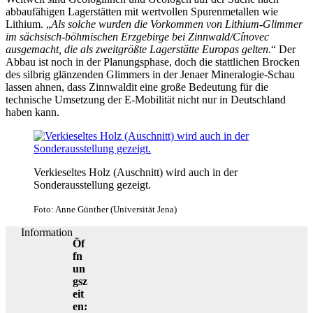
abbaufähigen Lagerstätten mit wertvollen Spurenmetallen wie
Lithium. „
Als solche wurden die Vorkommen von Lithium-Glimmer
im sächsisch-böhmischen Erzgebirge bei Zinnwald/Cínovec
ausgemacht, die als zweitgrößte Lagerstätte Europas gelten
.“ Der
Abbau ist noch in der Planungsphase, doch die stattlichen Brocken
des silbrig glänzenden Glimmers in der Jenaer Mineralogie-Schau
lassen ahnen, dass Zinnwaldit eine große Bedeutung für die
technische Umsetzung der E-Mobilität nicht nur in Deutschland
haben kann.
Verkieseltes Holz (Auschnitt) wird auch in der
Sonderausstellung gezeigt.
Foto: Anne Günther (Universität Jena)
Information
Öf
fn
un
gsz
eit
en: