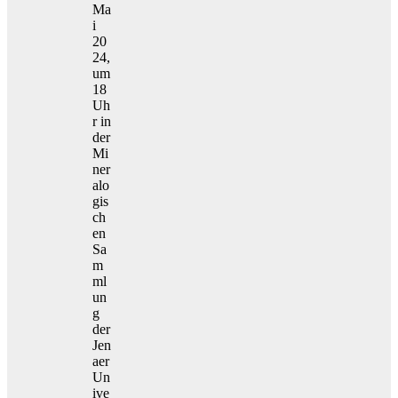
Ma
i
20
24,
um
18
Uh
r in
der
Mi
ner
alo
gis
ch
en
Sa
m
ml
un
g
der
Jen
aer
Un
ive