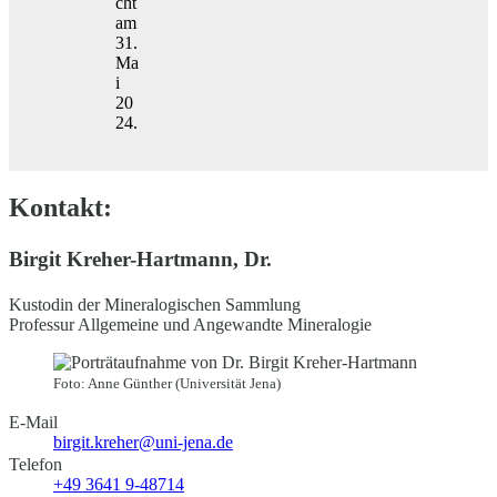
cht
am
31.
Ma
i
20
24.
Kontakt:
Birgit Kreher-Hartmann, Dr.
Kustodin der Mineralogischen Sammlung
Professur Allgemeine und Angewandte Mineralogie
Foto: Anne Günther (Universität Jena)
E-Mail
birgit.kreher@uni-jena.de
Telefon
+49 3641 9-48714