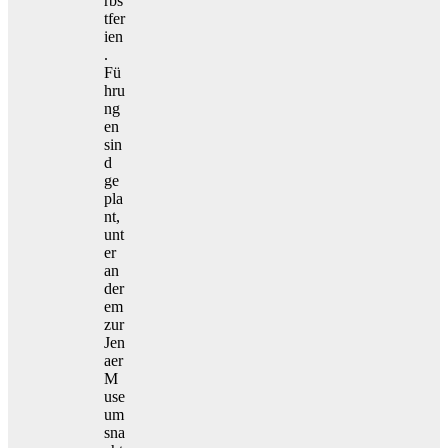
rbs
tfer
ien
.
Fü
hru
ng
en
sin
d
ge
pla
nt,
unt
er
an
der
em
zur
Jen
aer
M
use
um
sna