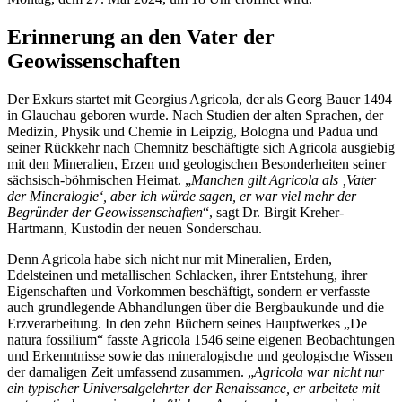
Erinnerung an den Vater der
Geowissenschaften
Der Exkurs startet mit Georgius Agricola, der als Georg Bauer 1494
in Glauchau geboren wurde. Nach Studien der alten Sprachen, der
Medizin, Physik und Chemie in Leipzig, Bologna und Padua und
seiner Rückkehr nach Chemnitz beschäftigte sich Agricola ausgiebig
mit den Mineralien, Erzen und geologischen Besonderheiten seiner
sächsisch-böhmischen Heimat. „
Manchen gilt Agricola als ‚Vater
der Mineralogie‘, aber ich würde sagen, er war viel mehr der
Begründer der Geowissenschaften
“, sagt Dr. Birgit Kreher-
Hartmann, Kustodin der neuen Sonderschau.
Denn Agricola habe sich nicht nur mit Mineralien, Erden,
Edelsteinen und metallischen Schlacken, ihrer Entstehung, ihrer
Eigenschaften und Vorkommen beschäftigt, sondern er verfasste
auch grundlegende Abhandlungen über die Bergbaukunde und die
Erzverarbeitung. In den zehn Büchern seines Hauptwerkes „De
natura fossilium“ fasste Agricola 1546 seine eigenen Beobachtungen
und Erkenntnisse sowie das mineralogische und geologische Wissen
der damaligen Zeit umfassend zusammen. „
Agricola war nicht nur
ein typischer Universalgelehrter der Renaissance, er arbeitete mit