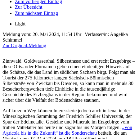
Zum vorherigen Eintrag
Zur Übersicht
Zum nächsten Eintrag
Light
Meldung vom:
20. Mai 2024, 11:54 Uhr
| Verfasser/in: Angelika
Schimmel
Zur Original-Meldung
Zinnwald, Goldwasserthal, Silberstrasse und erst recht Erzgebirge –
diese Orts- oder Flurnamen geben einen eindeutigen Hinweis auf
die Schätze, die das Land im südlichen Sachsen birgt. Folgt man als
Tourist der 275 Kilometer langen Sächsisch-Böhmischen
Silberstraße von Zwickau bis Dresden, so kann man in mehr als 30
Besucherbergwerken tiefe Einblicke in die tausendjährige
Geschichte des Erzbergbaus in der Region bekommen und wird
sicher über die Vielfalt der Bodenschätze staunen.
Auf kurzem Weg können Interessierte jedoch auch in Jena, in der
Mineralogischen Sammlung der Friedrich-Schiller-Universität, der
Spur der Edelmetalle, Gesteine und Minerale im Erzgebirge vom
frühen Mittelalter bis heute und sogar bis ins Morgen folgen.
„Von
Agricola bis in die Zukunft“ ist die Sonderschau
betitelt, die am
Montag, dem 27. Mai 2024, um 18 Uhr eröffnet wird.