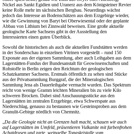
Nickel aus Sankt Egidien und Uranerz aus dem Königsteiner Revier
keine Rolle mehr im sächsischen Bergbau. Neuerdings wächst
jedoch das Interesse an Bodenschätzen aus dem Erzgebirge wieder,
wie die Gewinnung von Baryt bei Oberwiesental oder der geplante
Abbau von Lithium bei Zinnwald beweisen. Eine große aktuelle
geologische Karte Sachsens gibt in der Ausstellung den
Interessierten einen guten Überblick.
Sowohl die historischen als auch die aktuellen Fundstätten werden
in der Sonderschau in einzelnen Vitrinen vorgestellt – rund 150
Exponate aus der eigenen Sammlung, aber auch Leihgaben aus dem
Lagerstätten-Fundus der Bundesanstalt für Geowissenschaften und
Rohstoffe in Berlin zeigen den Reichtum der geologischen
Schatzkammer Sachsens. Erstmals öffentlich zu sehen sind Stücke
aus der Privatsammlung Burggraf, die der Mineralogischen
Sammlung Jena als Dauerleihgabe vermacht wurden. Das Spektrum
reicht von wenige Gramm leichten Mineralien bis zu viele Kilo
schweren Brocken. Dabei sind Anschauungsstücke aus den
Lagerstätten im zentralen Erzgebirge, etwa Schwerspate aus
Niederschlag, genauso zu bestaunen wie Gesteinsproben aus dem
Granulit-Gebirge nördlich von Chemnitz.
„
Da die Geologie nicht an Grenzen halt macht, schauen wir auch
auf Lagerstätten im Umfeld, präsentieren Vulkanite mit farbenfrohen
Achatdrusen und zarte, weingelbe Topaskristalle vom