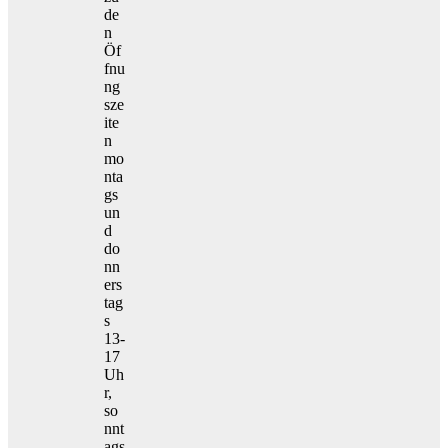
de
n
Öf
fnu
ng
sze
ite
n
mo
nta
gs
un
d
do
nn
ers
tag
s
13-
17
Uh
r,
so
nnt
ags