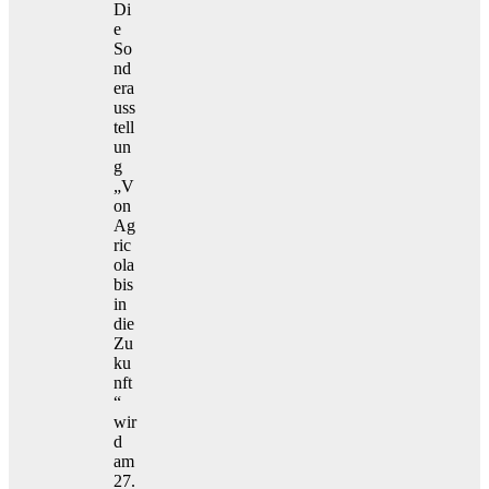
Di
e
So
nd
era
uss
tell
un
g
„V
on
Ag
ric
ola
bis
in
die
Zu
ku
nft
“
wir
d
am
27.