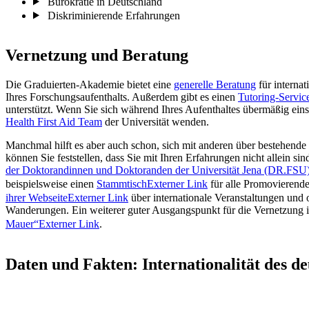
Bürokratie in Deutschland
Diskriminierende Erfahrungen
Vernetzung und Beratung
Die Graduierten-Akademie bietet eine
generelle Beratung
für interna
Ihres Forschungsaufenthalts. Außerdem gibt es einen
Tutoring-Servic
unterstützt. Wenn Sie sich während Ihres Aufenthaltes übermäßig eins
Health First Aid Team
der Universität wenden.
Manchmal hilft es aber auch schon, sich mit anderen über bestehend
können Sie feststellen, dass Sie mit Ihren Erfahrungen nicht allein 
der Doktorandinnen und Doktoranden der Universität Jena (DR.FSU
beispielsweise einen
Stammtisch
Externer Link
für alle Promovierende
ihrer Webseite
Externer Link
über internationale Veranstaltungen und 
Wanderungen. Ein weiterer guter Ausgangspunkt für die Vernetzung i
Mauer“
Externer Link
.
Daten und Fakten: Internationalität des d