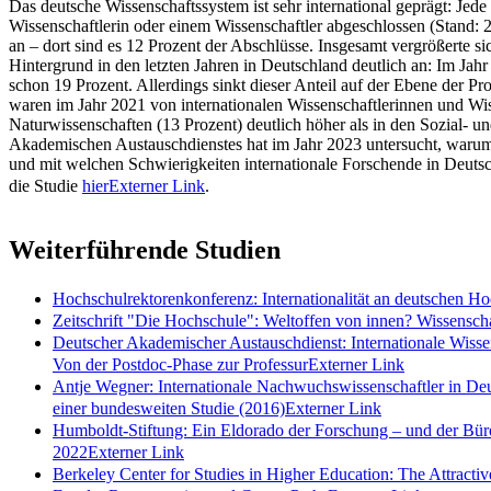
Das deutsche Wissenschaftssystem ist sehr international geprägt: Jede
Wissenschaftlerin oder einem Wissenschaftler abgeschlossen (Stand: 2
an – dort sind es 12 Prozent der Abschlüsse. Insgesamt vergrößerte si
Hintergrund in den letzten Jahren in Deutschland deutlich an: Im Jah
schon 19 Prozent. Allerdings sinkt dieser Anteil auf der Ebene der Pr
waren im Jahr 2021 von internationalen Wissenschaftlerinnen und Wiss
Naturwissenschaften (13 Prozent) deutlich höher als in den Sozial- u
Akademischen Austauschdienstes hat im Jahr 2023 untersucht, warum P
und mit welchen Schwierigkeiten internationale Forschende in Deutsc
die Studie
hier
Externer Link
.
Weiterführende Studien
Hochschulrektorenkonferenz: Internationalität an deutschen H
Zeitschrift "Die Hochschule": Weltoffen von innen? Wissenscha
Deutscher Akademischer Austauschdienst: Internationale Wisse
Von der Postdoc-Phase zur Professur
Externer Link
Antje Wegner: Internationale Nachwuchswissenschaftler in Deu
einer bundesweiten Studie (2016)
Externer Link
Humboldt-Stiftung: Ein Eldorado der Forschung – und der Bür
2022
Externer Link
Berkeley Center for Studies in Higher Education: The Attract