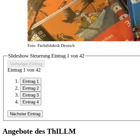
Foto: Fachdidaktik Deutsch
Slideshow Steuerung Eintrag
1
von
4
2
Vorheriger Eintrag
Eintrag
1
von
4
2
Eintrag 1
Eintrag 2
Eintrag 3
Eintrag 4
Nächster Eintrag
Angebote des ThILLM