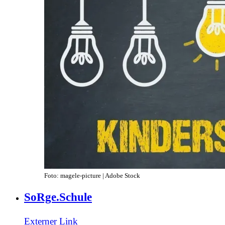
Foto: magele-picture | Adobe Stock
SoRge.Schule
Externer Link