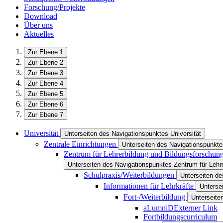
Forschung/Projekte
Download
Über uns
Aktuelles
Zur Ebene 1
Zur Ebene 2
Zur Ebene 3
Zur Ebene 4
Zur Ebene 5
Zur Ebene 6
Zur Ebene 7
Universität
Unterseiten des Navigationspunktes Universität
Zentrale Einrichtungen
Unterseiten des Navigationspunkte
Zentrum für Lehrerbildung und Bildungsforschun
Unterseiten des Navigationspunktes Zentrum für Lehr
Schulpraxis/Weiterbildungen
Unterseiten de
Informationen für Lehrkräfte
Unterse
Fort-/Weiterbildung
Unterseite
aLumniD
Externer Link
Fortbildungscurriculum