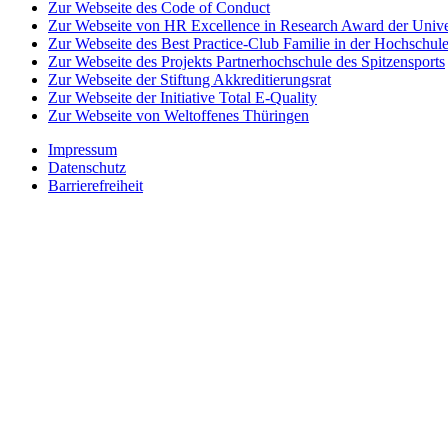
Zur Webseite des Code of Conduct
Zur Webseite von HR Excellence in Research Award der Univer
Zur Webseite des Best Practice-Club Familie in der Hochschul
Zur Webseite des Projekts Partnerhochschule des Spitzensports
Zur Webseite der Stiftung Akkreditierungsrat
Zur Webseite der Initiative Total E-Quality
Zur Webseite von Weltoffenes Thüringen
Impressum
Datenschutz
Barrierefreiheit