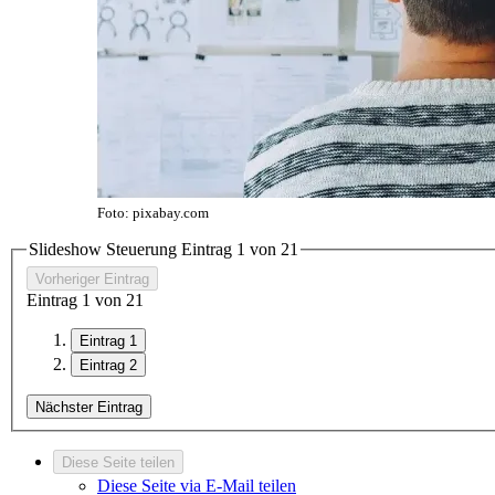
Foto: pixabay.com
Slideshow Steuerung Eintrag
1
von
2
1
Vorheriger Eintrag
Eintrag
1
von
2
1
Eintrag 1
Eintrag 2
Nächster Eintrag
Diese Seite teilen
Diese Seite via E-Mail teilen