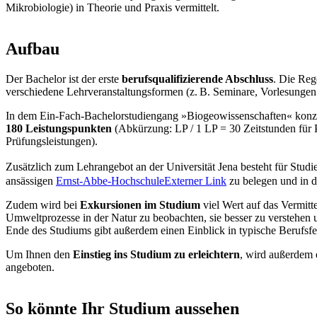
Mikrobiologie) in Theorie und Praxis vermittelt.
Aufbau
Der Bachelor ist der erste
berufsqualifizierende Abschluss
. Die Reg
verschiedene Lehrveranstaltungsformen (z. B. Seminare, Vorlesung
In dem Ein-Fach-Bachelorstudiengang »Biogeowissenschaften« konzen
180 Leistungspunkten
(Abkürzung: LP / 1 LP = 30 Zeitstunden für 
Prüfungsleistungen).
Zusätzlich zum Lehrangebot an der Universität Jena besteht für Studi
ansässigen
Ernst-Abbe-Hochschule
Externer Link
zu belegen und in d
Zudem wird bei
Exkursionen im Studium
viel Wert auf das Vermitt
Umweltprozesse in der Natur zu beobachten, sie besser zu verstehe
Ende des Studiums gibt außerdem einen Einblick in typische Berufsfeld
Um Ihnen den
Einstieg ins Studium zu erleichtern
, wird außerdem 
angeboten.
So könnte Ihr Studium aussehen