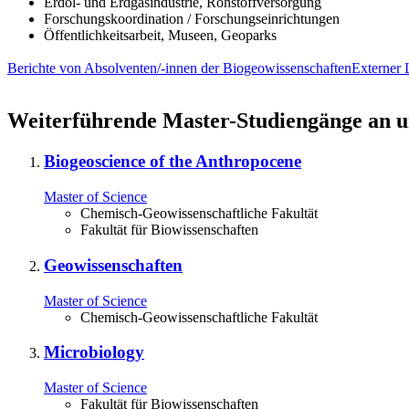
Erdöl- und Erdgasindustrie, Rohstoffversorgung
Forschungskoordination / Forschungseinrichtungen
Öffentlichkeitsarbeit, Museen, Geoparks
Berichte von Absolventen/-innen der Biogeowissenschaften
Externer 
Weiterführende Master-Studiengänge an un
Biogeoscience of the Anthropocene
Master of Science
Chemisch-Geowissenschaftliche Fakultät
Fakultät für Biowissenschaften
Geowissenschaften
Master of Science
Chemisch-Geowissenschaftliche Fakultät
Microbiology
Master of Science
Fakultät für Biowissenschaften