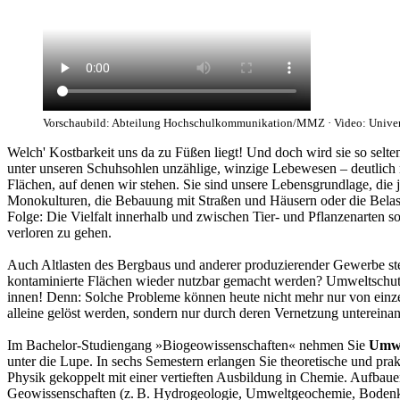
Vorschaubild: Abteilung Hochschulkommunikation/MMZ · Video: Univers
Welch' Kostbarkeit uns da zu Füßen liegt! Und doch wird sie so sel
unter unseren Schuhsohlen unzählige, winzige Lebewesen – deutlich
Flächen, auf denen wir stehen. Sie sind unsere Lebensgrundlage, di
Monokulturen, die Bebauung mit Straßen und Häusern oder die Belast
Folge: Die Vielfalt innerhalb und zwischen Tier- und Pflanzenarten 
verloren zu gehen.
Auch Altlasten des Bergbaus und anderer produzierender Gewerbe ste
kontaminierte Flächen wieder nutzbar gemacht werden? Umweltschutz 
innen! Denn: Solche Probleme können heute nicht mehr nur von einz
alleine gelöst werden, sondern nur durch deren Vernetzung untereinan
Im Bachelor-Studiengang »Biogeowissenschaften« nehmen Sie
Umwel
unter die Lupe. In sechs Semestern erlangen Sie theoretische und p
Physik gekoppelt mit einer vertieften Ausbildung in Chemie. Aufbau
Geowissenschaften (z. B. Hydrogeologie, Umweltgeochemie, Bodenku