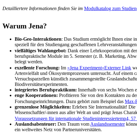
Detailliertere Informationen finden Sie im
Modulkatalog zum Studie
Warum Jena?
Bio-Geo-Interaktionen
: Das Studium ermöglicht Ihnen eine i
speziell für den Studiengang geschaffenen Lehrveranstaltungen
vielfältiges Wahlangebot
:
Dank einer Lehrkooperation mit de
berufspraktische Module im 5. Semester (z. B. Marketing, A
belegt werden.
exzellente Forschung:
Im
»Jena Experiment«
Externer Link
we
Artenvielfalt und Ökosystemprozessen untersucht. Auf einem c
Versuchsparzellen künstlich zusammengestellte Graslandschafte
Biodiversitätsexperimenten.
integriertes Berufspraktikum:
Innerhalb von sechs Wochen erh
enge Kooperationen:
Profitieren Sie von den Kontakten zu de
Forschungseinrichtungen. Dazu gehört zum Beispiel das
Max-Pl
grenzenlose Möglichkeiten:
Erleben Sie Internationalität! Die
Wissenschaftler/-innen aus aller Welt an und prägt Jenas Charak
Voraussetzungen für internationale Studieninteressierte
mp4, 57
Auslandsabenteuer:
Den Traum vom
Auslandssemester
können
ein weltweites Netz von Partneruniversitäten.