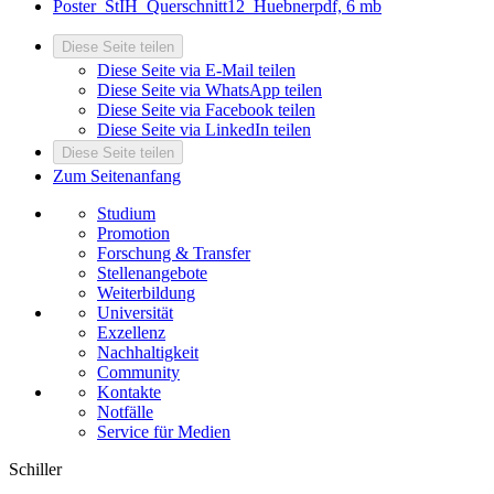
Poster_StIH_Querschnitt12_Huebner
pdf, 6 mb
Diese Seite teilen
Diese Seite via E-Mail teilen
Diese Seite via WhatsApp teilen
Diese Seite via Facebook teilen
Diese Seite via LinkedIn teilen
Diese Seite teilen
Zum Seitenanfang
Studium
Promotion
Forschung & Transfer
Stellenangebote
Weiterbildung
Universität
Exzellenz
Nachhaltigkeit
Community
Kontakte
Notfälle
Service für Medien
Schiller