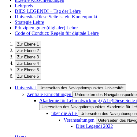
Externe Ausschreibungen
Lehrpreis
DIES LEGENDI – Tag der Lehre
Universitas
Diese Seite ist ein Knotenpunkt
Strategie Lehre
Prinzipien guter (digitaler) Lehre
Code of Conduct: Regeln für digitale Lehre
Zur Ebene 1
Zur Ebene 2
Zur Ebene 3
Zur Ebene 4
Zur Ebene 5
Zur Ebene 6
Universität
Unterseiten des Navigationspunktes Universität
Zentrale Einrichtungen
Unterseiten des Navigationspunkte
Akademie für Lehrentwicklung (ALe)
Diese Seite 
Unterseiten des Navigationspunktes Akademie für Leh
über die ALe
Unterseiten des Navigationspun
Veranstaltungen
Unterseiten des Navi
Dies Legendi 2022