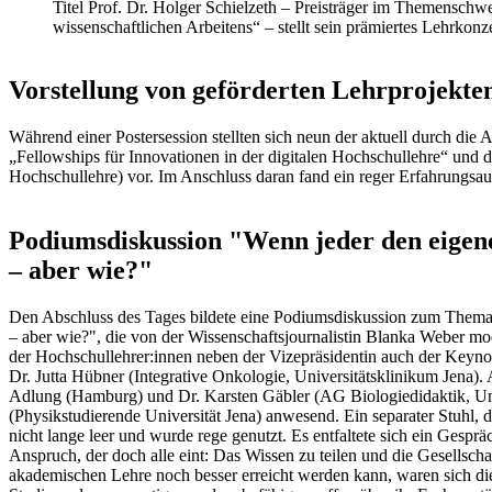
Titel Prof. Dr. Holger Schielzeth – Preisträger im Themensch
wissenschaftlichen Arbeitens“ – stellt sein prämiertes Lehrkonz
Vorstellung von geförderten Lehrprojekte
Während einer Postersession stellten sich neun der aktuell durch die
„Fellowships für Innovationen in der digitalen Hochschullehre“ und d
Hochschullehre) vor. Im Anschluss daran fand ein reger Erfahrungsau
Podiumsdiskussion "Wenn jeder den eigenen
– aber wie?"
Den Abschluss des Tages bildete eine Podiumsdiskussion zum Thema „
– aber wie?", die von der Wissenschaftsjournalistin Blanka Weber m
der Hochschullehrer:innen neben der Vizepräsidentin auch der Keyno
Dr. Jutta Hübner (Integrative Onkologie, Universitätsklinikum Jena).
Adlung (Hamburg) und Dr. Karsten Gäbler (AG Biologiedidaktik, Unive
(Physikstudierende Universität Jena) anwesend. Ein separater Stuhl, d
nicht lange leer und wurde rege genutzt. Es entfaltete sich ein Gespr
Anspruch, der doch alle eint: Das Wissen zu teilen und die Gesellsch
akademischen Lehre noch besser erreicht werden kann, waren sich die