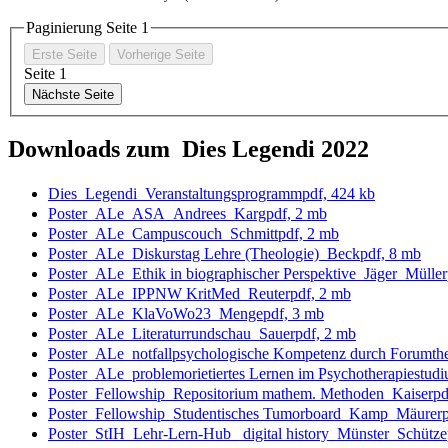
Paginierung Seite
1
Erste Seite
Vorherige Seite
Seite
1
Nächste Seite
Downloads zum Dies Legendi 2022
Dies_Legendi_Veranstaltungsprogramm
pdf, 424 kb
Poster_ALe_ASA_Andrees_Karg
pdf, 2 mb
Poster_ALe_Campuscouch_Schmitt
pdf, 2 mb
Poster_ALe_Diskurstag Lehre (Theologie)_Beck
pdf, 8 mb
Poster_ALe_Ethik in biographischer Perspektive_Jäger_Müller
Poster_ALe_IPPNW KritMed_Reuter
pdf, 2 mb
Poster_ALe_KlaVoWo23_Menge
pdf, 3 mb
Poster_ALe_Literaturrundschau_Sauer
pdf, 2 mb
Poster_ALe_notfallpsychologische Kompetenz durch Forumthe
Poster_ALe_problemorietiertes Lernen im Psychotherapiestu
Poster_Fellowship_Repositorium mathem. Methoden_Kaiser
pd
Poster_Fellowship_Studentisches Tumorboard_Kamp_Mäurer
Poster_StIH_Lehr-Lern-Hub_ digital history_Münster_Schütze