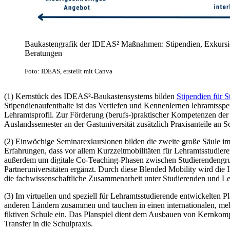
Baukastengrafik der IDEAS² Maßnahmen: Stipendien, Exkursio
Beratungen
Foto: IDEAS, erstellt mit Canva
(1) Kernstück des IDEAS²-Baukastensystems bilden
Stipendien für S
Stipendienaufenthalte ist das Vertiefen und Kennenlernen lehramtsspez
Lehramtsprofil. Zur Förderung (berufs-)praktischer Kompetenzen der 
Auslandssemester an der Gastuniversität zusätzlich Praxisanteile an Sc
(2) Einwöchige Seminarexkursionen bilden die zweite große Säule i
Erfahrungen, dass vor allem Kurzzeitmobilitäten für Lehramtsstudier
außerdem um digitale Co-Teaching-Phasen zwischen Studierendengru
Partneruniversitäten ergänzt. Durch diese Blended Mobility wird die I
die fachwissenschaftliche Zusammenarbeit unter Studierenden und Le
(3) Im virtuellen und speziell für Lehramtsstudierende entwickelten P
anderen Ländern zusammen und tauchen in einen internationalen, mehr
fiktiven Schule ein. Das Planspiel dient dem Ausbauen von Kernkomp
Transfer in die Schulpraxis.