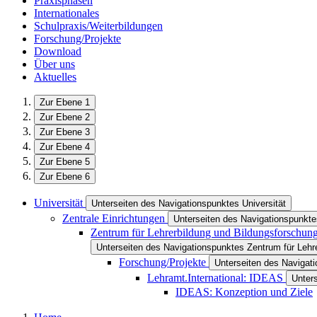
Praxisphasen
Internationales
Schulpraxis/Weiterbildungen
Forschung/Projekte
Download
Über uns
Aktuelles
Zur Ebene 1
Zur Ebene 2
Zur Ebene 3
Zur Ebene 4
Zur Ebene 5
Zur Ebene 6
Universität
Unterseiten des Navigationspunktes Universität
Zentrale Einrichtungen
Unterseiten des Navigationspunkte
Zentrum für Lehrerbildung und Bildungsforschun
Unterseiten des Navigationspunktes Zentrum für Lehr
Forschung/Projekte
Unterseiten des Navigat
Lehramt.International: IDEAS
Unter
IDEAS: Konzeption und Ziele