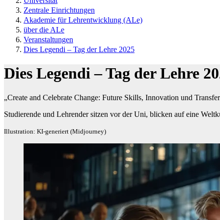
Universität
Zentrale Einrichtungen
Akademie für Lehrentwicklung (ALe)
über die ALe
Veranstaltungen
Dies Legendi – Tag der Lehre 2025
Dies Legendi – Tag der Lehre 2
„Create and Celebrate Change: Future Skills, Innovation und Transfe
Studierende und Lehrender sitzen vor der Uni, blicken auf eine Weltk
Illustration: KI-generiert (Midjourney)