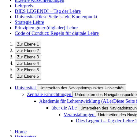
Externe Ausschreibungen
Lehrpreis
DIES LEGENDI – Tag der Lehre
Universitas
Diese Seite ist ein Knotenpunkt
Strategie Lehre
Prinzipien guter (digitaler) Lehre
Code of Conduct: Regeln für digitale Lehre
Zur Ebene 1
Zur Ebene 2
Zur Ebene 3
Zur Ebene 4
Zur Ebene 5
Zur Ebene 6
Universität
Unterseiten des Navigationspunktes Universität
Zentrale Einrichtungen
Unterseiten des Navigationspunkte
Akademie für Lehrentwicklung (ALe)
Diese Seite 
über die ALe
Unterseiten des Navigationspun
Veranstaltungen
Unterseiten des Navi
Dies Legendi – Tag der Lehre 
Home