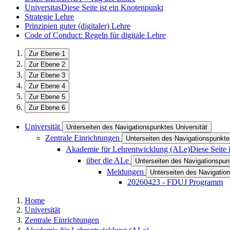
Universitas
Diese Seite ist ein Knotenpunkt
Strategie Lehre
Prinzipien guter (digitaler) Lehre
Code of Conduct: Regeln für digitale Lehre
Zur Ebene 1
Zur Ebene 2
Zur Ebene 3
Zur Ebene 4
Zur Ebene 5
Zur Ebene 6
Universität
Unterseiten des Navigationspunktes Universität
Zentrale Einrichtungen
Unterseiten des Navigationspunkte
Akademie für Lehrentwicklung (ALe)
Diese Seite 
über die ALe
Unterseiten des Navigationspun
Meldungen
Unterseiten des Navigati
20260423 - FDUJ Programm
Home
Universität
Zentrale Einrichtungen