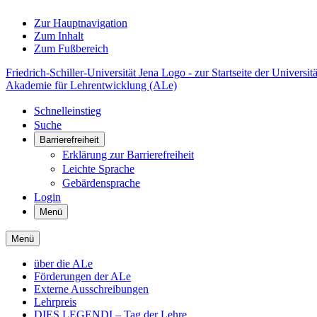
Zur Hauptnavigation
Zum Inhalt
Zum Fußbereich
Friedrich-Schiller-Universität Jena Logo - zur Startseite der Universitä
Akademie für Lehrentwicklung (ALe)
Schnelleinstieg
Suche
Barrierefreiheit
Erklärung zur Barrierefreiheit
Leichte Sprache
Gebärdensprache
Login
Menü
Menü
über die ALe
Förderungen der ALe
Externe Ausschreibungen
Lehrpreis
DIES LEGENDI – Tag der Lehre