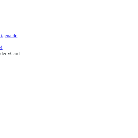
i-jena.de
14
 der vCard