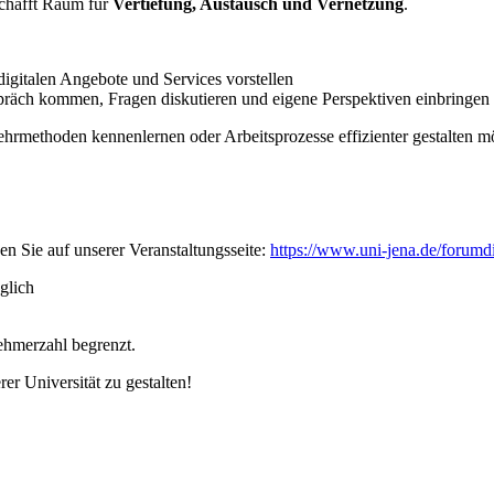
schafft Raum für
Vertiefung, Austausch und Vernetzung
.
 digitalen Angebote und Services vorstellen
spräch kommen, Fragen diskutieren und eigene Perspektiven einbringe
e Lehrmethoden kennenlernen oder Arbeitsprozesse effizienter gestal
 Sie auf unserer Veranstaltungsseite:
https://www.uni-jena.de/forumdi
glich
nehmerzahl begrenzt.
er Universität zu gestalten!