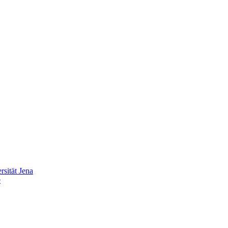
sität Jena
e