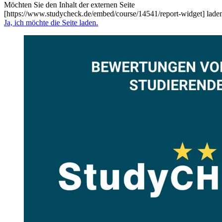
Möchten Sie den Inhalt der externen Seite
[https://www.studycheck.de/embed/course/14541/report-widget] lade
Ja, ich möchte die Seite laden.