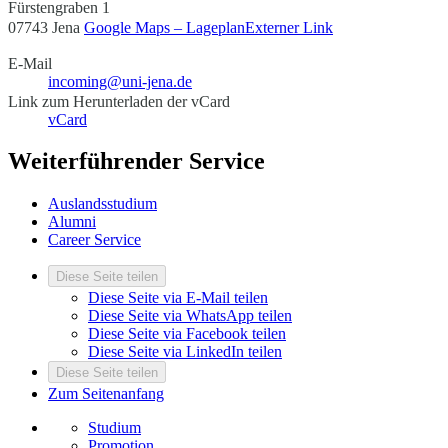
Fürstengraben 1
07743 Jena
Google Maps – Lageplan
Externer Link
E-Mail
incoming@uni-jena.de
Link zum Herunterladen der vCard
vCard
Weiterführender Service
Auslandsstudium
Alumni
Career Service
Diese Seite teilen
Diese Seite via E-Mail teilen
Diese Seite via WhatsApp teilen
Diese Seite via Facebook teilen
Diese Seite via LinkedIn teilen
Diese Seite teilen
Zum Seitenanfang
Studium
Promotion