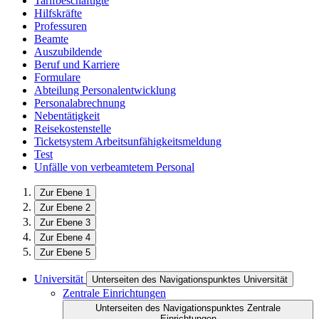
Tarifbeschäftigte
Hilfskräfte
Professuren
Beamte
Auszubildende
Beruf und Karriere
Formulare
Abteilung Personalentwicklung
Personalabrechnung
Nebentätigkeit
Reisekostenstelle
Ticketsystem Arbeitsunfähigkeitsmeldung
Test
Unfälle von verbeamtetem Personal
Zur Ebene 1
Zur Ebene 2
Zur Ebene 3
Zur Ebene 4
Zur Ebene 5
Universität
Unterseiten des Navigationspunktes Universität
Zentrale Einrichtungen
Unterseiten des Navigationspunktes Zentrale
Einrichtungen