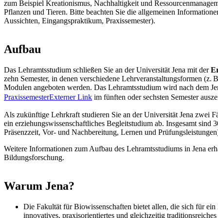
zum Beispiel Kreationismus, Nachhaltigkeit und Ressourcenmanageme
Pflanzen und Tieren. Bitte beachten Sie die allgemeinen Information
Aussichten, Eingangspraktikum, Praxissemester).
Aufbau
Das Lehramtsstudium schließen Sie an der Universität Jena mit der
Er
zehn Semester, in denen verschiedene Lehrveranstaltungsformen (z. 
Modulen angeboten werden. Das Lehramtsstudium wird nach dem Jena
Praxissemester
Externer Link
im fünften oder sechsten Semester ausze
Als zukünftige Lehrkraft studieren Sie an der Universität Jena zwei F
ein erziehungswissenschaftliches Begleitstudium ab. Insgesamt sind 
Präsenzzeit, Vor- und Nachbereitung, Lernen und Prüfungsleistungen)
Weitere Informationen zum Aufbau des Lehramtsstudiums in Jena erh
Bildungsforschung.
Warum Jena?
Die Fakultät für Biowissenschaften bietet allen, die sich für e
innovatives, praxisorientiertes und gleichzeitig traditionsreic