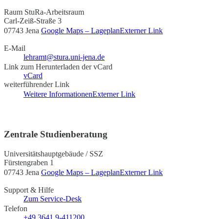
Raum StuRa-Arbeitsraum
Carl-Zeiß-Straße 3
07743 Jena
Google Maps – Lageplan
Externer Link
E-Mail
lehramt@stura.uni-jena.de
Link zum Herunterladen der vCard
vCard
weiterführender Link
Weitere Informationen
Externer Link
Zentrale Studienberatung
Universitätshauptgebäude / SSZ
Fürstengraben 1
07743 Jena
Google Maps – Lageplan
Externer Link
Support & Hilfe
Zum Service-Desk
Telefon
+49 3641 9-411200