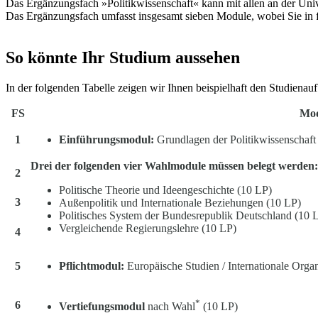
Das Ergänzungsfach »Politikwissenschaft« kann mit allen an der Univ
Das Ergänzungsfach umfasst insgesamt sieben Module, wobei Sie in
So könnte Ihr Studium aussehen
In der folgenden Tabelle zeigen wir Ihnen beispielhaft den Studiena
FS
Mod
1
Einführungsmodul:
Grundlagen der Politikwissenschaft
Drei der folgenden vier Wahlmodule müssen belegt werden:
2
Politische Theorie und Ideengeschichte (10 LP)
3
Außenpolitik und Internationale Beziehungen (10 LP)
Politisches System der Bundesrepublik Deutschland (10 
Vergleichende Regierungslehre (10 LP)
4
5
Pflichtmodul:
Europäische Studien / Internationale Orga
*
6
Vertiefungsmodul
nach Wahl
(10 LP)