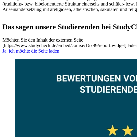
(traditions- bzw. bibelorientierte Struktur einerseits und schüler- bzw.
Auseinandersetzung mit areligiösen, atheistischen, säkularen und relig
Das sagen unsere Studierenden bei StudyC
Möchten Sie den Inhalt der externen Seite
[https://www.studycheck.de/embed/course/16799/report-widget] lade
Ja, ich möchte die Seite laden.