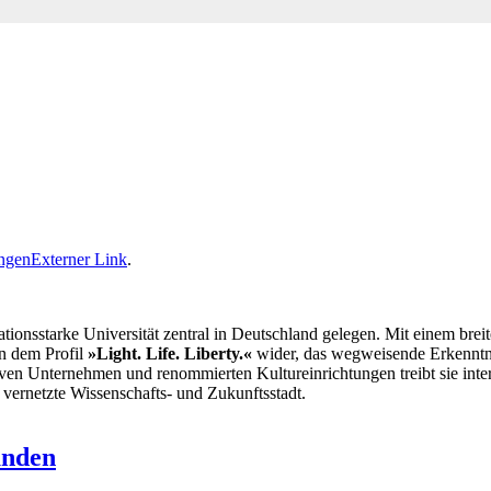
ingen
Externer Link
.
ationsstarke Universität zentral in Deutschland gelegen. Mit einem brei
in dem Profil
»Light. Life. Liberty.«
wider, das wegweisende Erkenntni
tiven Unternehmen und renommierten Kultureinrichtungen treibt sie int
l vernetzte Wissenschafts- und Zukunftsstadt.
unden