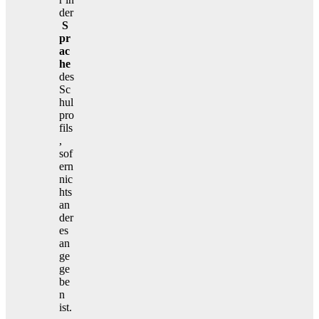
der
S
pr
ac
he
des
Sc
hul
pro
fils
,
sof
ern
nic
hts
an
der
es
an
ge
ge
be
n
ist.