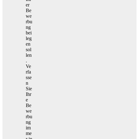
er
Be
we
rbu
ng
bei
leg
en
sol
len
.
Ve
rfa
sse
n
Sie
Ihr
e
Be
we
rbu
ng
im
me
r in