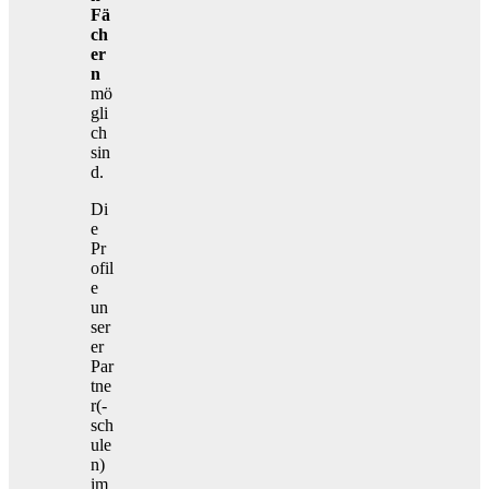
Fä
ch
er
n
mö
gli
ch
sin
d.
Di
e
Pr
ofil
e
un
ser
er
Par
tne
r(-
sch
ule
n)
im