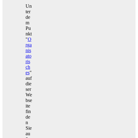
Un
ter
de
m
Pu
nkt
"
O
rga
nis
ato
ris
ch
es
"
auf
die
ser
We
bse
ite
fin
de
n
Sie
au