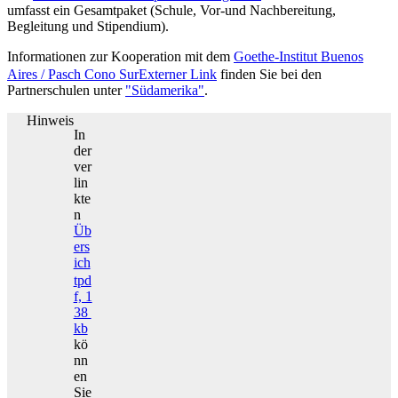
umfasst ein Gesamtpaket (Schule, Vor-und Nachbereitung,
Begleitung und Stipendium).
Informationen zur Kooperation mit dem
Goethe-Institut Buenos
Aires / Pasch Cono Sur
Externer Link
finden Sie bei den
Partnerschulen unter
"Südamerika"
.
Hinweis
In
der
ver
lin
kte
n
Üb
ers
ich
t
pd
f, 1
38
kb
kö
nn
en
Sie