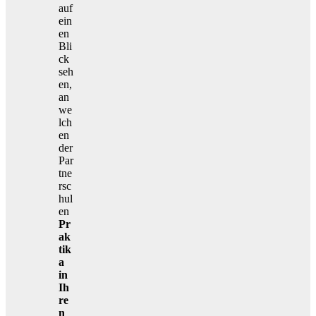
auf
ein
en
Bli
ck
seh
en,
an
we
lch
en
der
Par
tne
rsc
hul
en
Pr
ak
tik
a
in
Ih
re
n