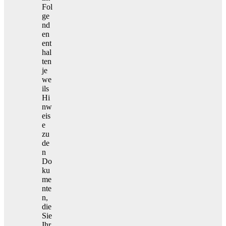
Fol
ge
nd
en
ent
hal
ten
je
we
ils
Hi
nw
eis
e
zu
de
n
Do
ku
me
nte
n,
die
Sie
Ihr