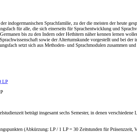
r indogermanischen Sprachfamilie, zu der die meisten der heute ges
gsfach für alle, die sich einerseits für Sprachentwicklung und Sprachve
er Germanen bis zu den Indern oder Hethitern näher kennen lernen wo
rachwissenschaft sowie der Altertumskunde vorgestellt und bei der in
ngsfach setzt sich aus Methoden- und Sprachmodulen zusammen und bes
LP
elstudienzeit beträgt insgesamt sechs Semester, in denen verschiedene
ungspunkten (Abkürzung: LP / 1 LP = 30 Zeitstunden für Präsenzzeit, 