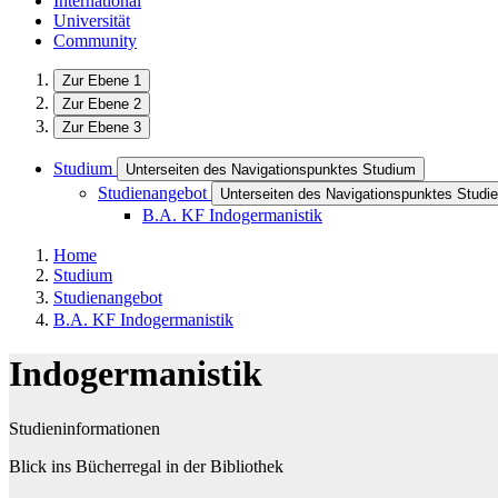
International
Universität
Community
Zur Ebene 1
Zur Ebene 2
Zur Ebene 3
Studium
Unterseiten des Navigationspunktes Studium
Studienangebot
Unterseiten des Navigationspunktes Studi
B.A. KF Indogermanistik
Home
Studium
Studienangebot
B.A. KF Indogermanistik
Indogermanistik
Studieninformationen
Blick ins Bücherregal in der Bibliothek